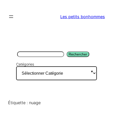
Aller
au
Les petits bonhommes
contenu
Rechercher
Rechercher
Catégories
Étiquette :
nuage