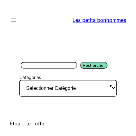
Aller
au
Les petits bonhommes
contenu
Rechercher
Rechercher
Catégories
Étiquette :
office