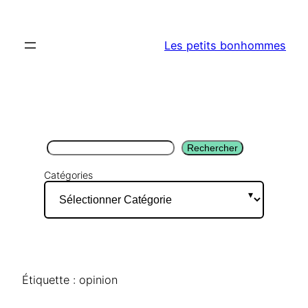
Aller
au
Les petits bonhommes
contenu
Rechercher
Rechercher
Catégories
Étiquette :
opinion