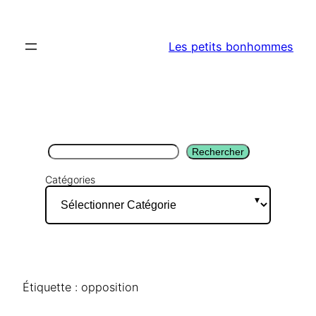
Aller
au
Les petits bonhommes
contenu
Rechercher
Rechercher
Catégories
Étiquette :
opposition