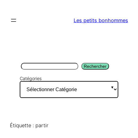
Aller
au
Les petits bonhommes
contenu
Rechercher
Rechercher
Catégories
Étiquette :
partir