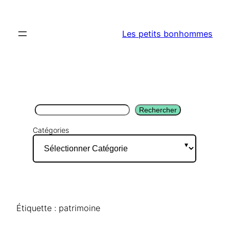
Aller
au
Les petits bonhommes
contenu
Rechercher
Rechercher
Catégories
Étiquette :
patrimoine