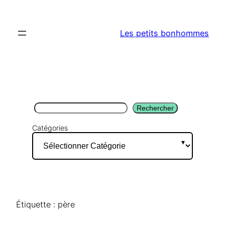
Aller
au
Les petits bonhommes
contenu
Rechercher
Rechercher
Catégories
Étiquette :
père