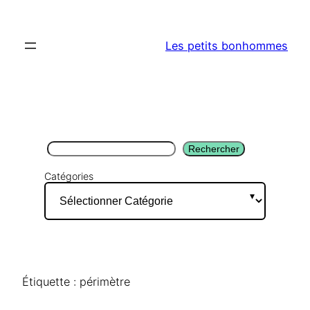
Aller
au
Les petits bonhommes
contenu
Rechercher
Rechercher
Catégories
Étiquette :
périmètre