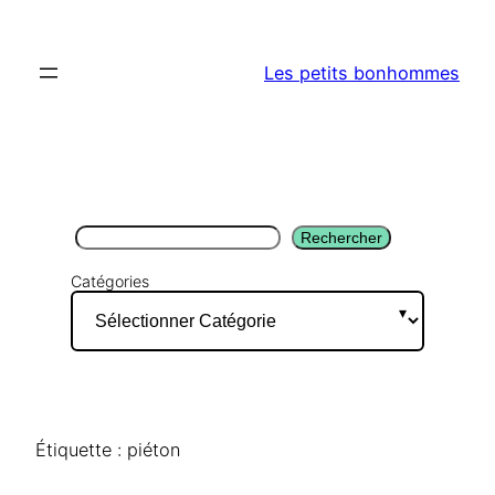
Aller
au
Les petits bonhommes
contenu
Rechercher
Rechercher
Catégories
Étiquette :
piéton