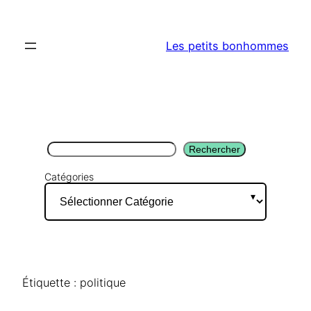
Aller
au
Les petits bonhommes
contenu
Rechercher
Rechercher
Catégories
Étiquette :
politique