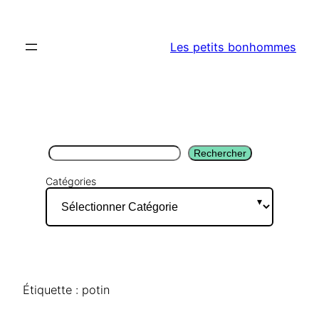
Aller
au
Les petits bonhommes
contenu
Rechercher
Rechercher
Catégories
Étiquette :
potin