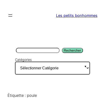
Aller
au
Les petits bonhommes
contenu
Rechercher
Rechercher
Catégories
Étiquette :
poule