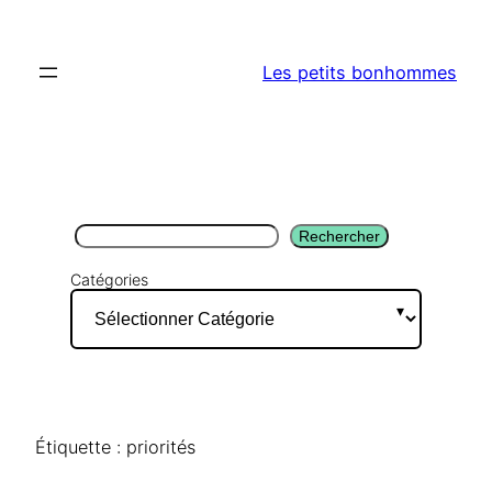
Aller
au
Les petits bonhommes
contenu
Rechercher
Rechercher
Catégories
Étiquette :
priorités