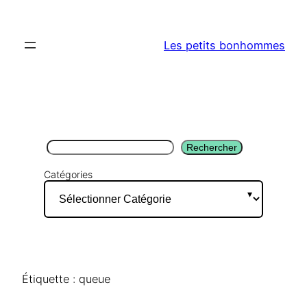
Aller
au
Les petits bonhommes
contenu
Rechercher
Rechercher
Catégories
Étiquette :
queue