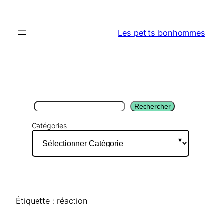
Aller
au
Les petits bonhommes
contenu
Rechercher
Rechercher
Catégories
Étiquette :
réaction