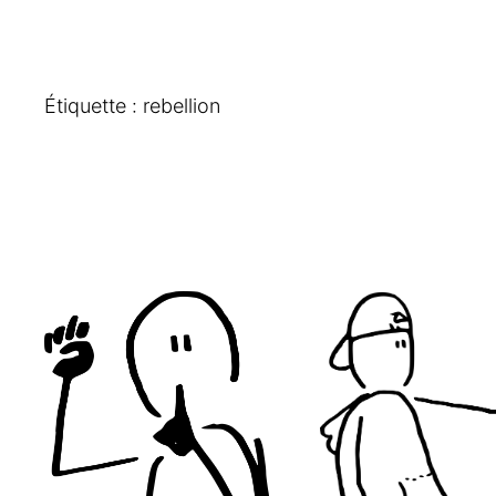
Étiquette :
rebellion