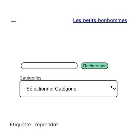
Aller
au
Les petits bonhommes
contenu
Rechercher
Rechercher
Catégories
Étiquette :
reprendre