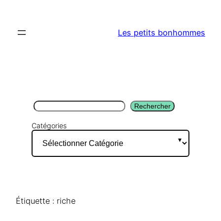
Aller
au
Les petits bonhommes
contenu
Rechercher
Rechercher
Catégories
Étiquette :
riche