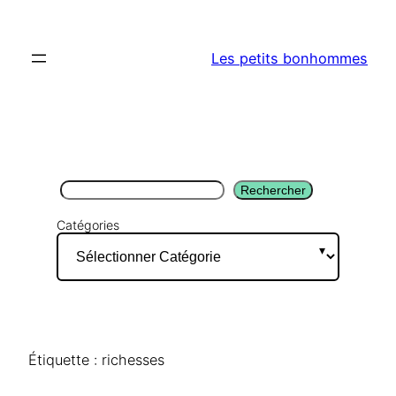
Aller
au
Les petits bonhommes
contenu
Rechercher
Rechercher
Catégories
Étiquette :
richesses