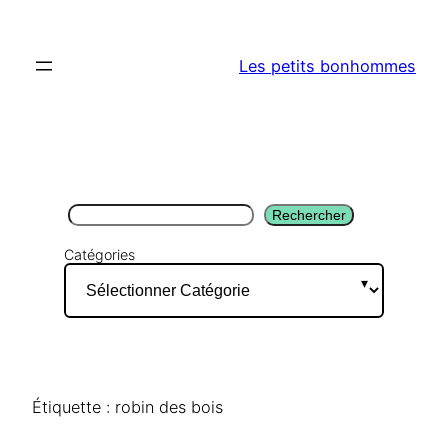
Aller
au
Les petits bonhommes
contenu
Rechercher
Rechercher
Catégories
Étiquette :
robin des bois