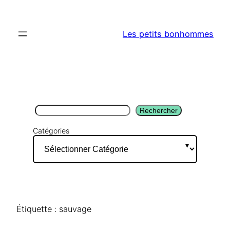
Aller
au
Les petits bonhommes
contenu
Rechercher
Rechercher
Catégories
Étiquette :
sauvage