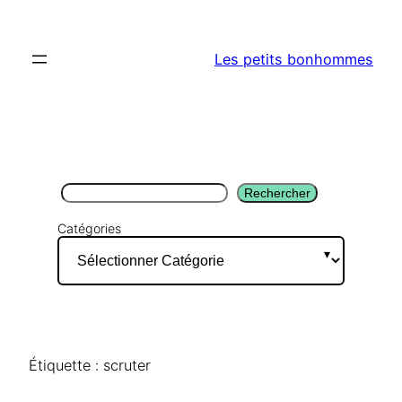
Aller
au
Les petits bonhommes
contenu
Rechercher
Rechercher
Catégories
Étiquette :
scruter