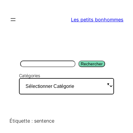
Aller
au
Les petits bonhommes
contenu
Rechercher
Rechercher
Catégories
Étiquette :
sentence