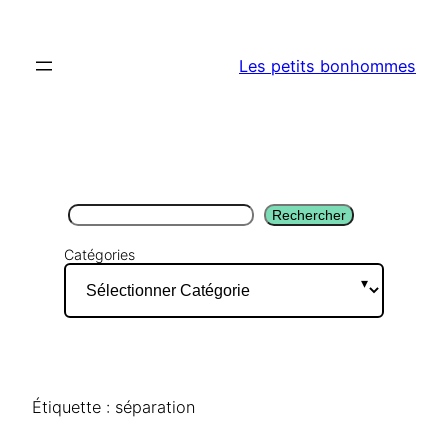
Aller
au
Les petits bonhommes
contenu
Rechercher
Rechercher
Catégories
Étiquette :
séparation