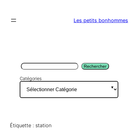
Aller
au
Les petits bonhommes
contenu
Rechercher
Rechercher
Catégories
Étiquette :
station