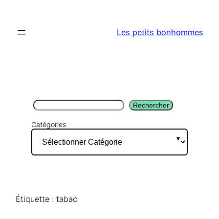
Aller
au
Les petits bonhommes
contenu
Rechercher
Rechercher
Catégories
Étiquette :
tabac