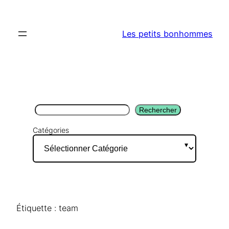
Aller
au
Les petits bonhommes
contenu
Rechercher
Rechercher
Catégories
Étiquette :
team