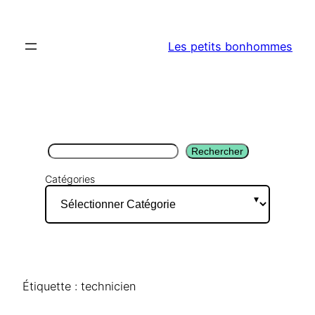
Aller
au
Les petits bonhommes
contenu
Rechercher
Rechercher
Catégories
Étiquette :
technicien