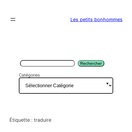
Aller
au
Les petits bonhommes
contenu
Rechercher
Rechercher
Catégories
Étiquette :
traduire