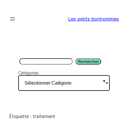
Aller
au
Les petits bonhommes
contenu
Rechercher
Rechercher
Catégories
Étiquette :
traitement