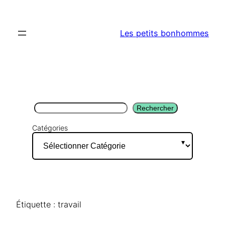
Aller
au
Les petits bonhommes
contenu
Rechercher
Rechercher
Catégories
Étiquette :
travail