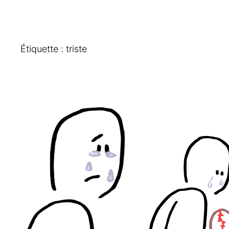
Étiquette :
triste