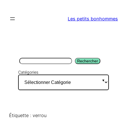
Aller
au
Les petits bonhommes
contenu
Rechercher
Rechercher
Catégories
Étiquette :
verrou