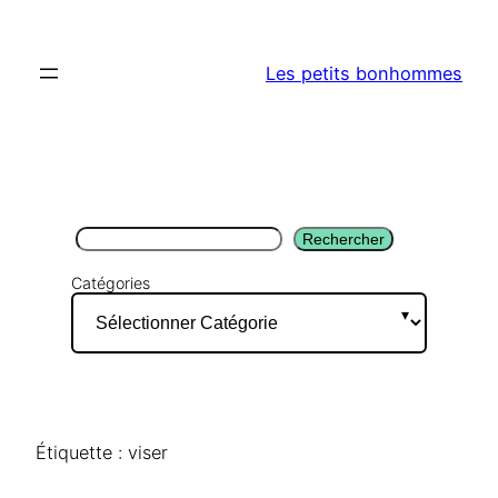
Aller
au
Les petits bonhommes
contenu
Rechercher
Rechercher
Catégories
Étiquette :
viser