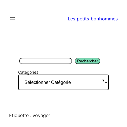
Aller
au
Les petits bonhommes
contenu
Rechercher
Rechercher
Catégories
Étiquette :
voyager