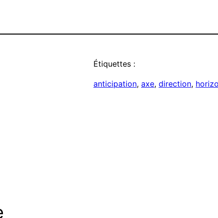
Étiquettes :
anticipation
, 
axe
, 
direction
, 
horiz
e