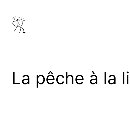
Aller
au
contenu
La pêche à la l