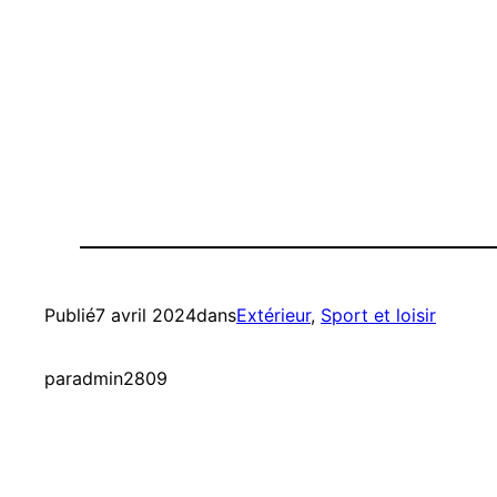
Publié
7 avril 2024
dans
Extérieur
, 
Sport et loisir
par
admin2809