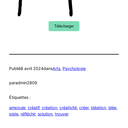
Télécharger
Publié
8 avril 2024
dans
Arts
, 
Psychologie
par
admin2809
Étiquettes :
ampoule
, 
créatif
, 
création
, 
créativité
, 
créer
, 
idéation
, 
idée
, 
piste
, 
réfléchir
, 
solution
, 
trouver