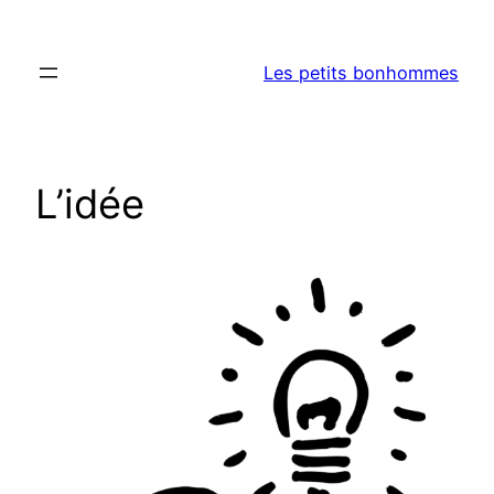
Aller
au
Les petits bonhommes
contenu
L’idée