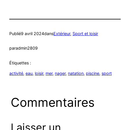
Publié
9 avril 2024
dans
Extérieur
, 
Sport et loisir
par
admin2809
Étiquettes :
activité
, 
eau
, 
loisir
, 
mer
, 
nager
, 
natation
, 
piscine
, 
sport
Commentaires
Laisser un