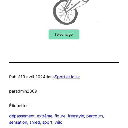
Télécharger
Publié
19 avril 2024
dans
Sport et loisir
par
admin2809
Étiquettes :
dépassement
, 
extrême
, 
figure
, 
freestyle
, 
parcours
, 
sensation
, 
shred
, 
sport
, 
vélo