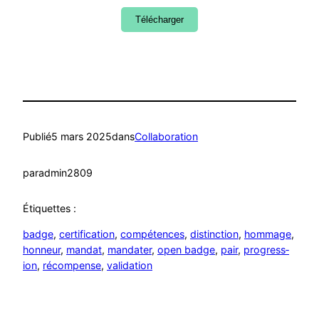
Télécharger
Publié
5 mars 2025
dans
Collaboration
par
admin2809
Étiquettes :
badge
, 
certification
, 
compétences
, 
distinction
, 
hommage
, 
honneur
, 
mandat
, 
mandater
, 
open badge
, 
pair
, 
progress­
ion
, 
récompense
, 
validation