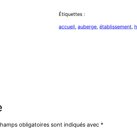
Étiquettes :
accueil
, 
auberge
, 
établissement
, 
e
champs obligatoires sont indiqués avec
*