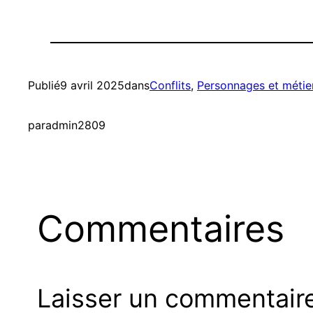
Publié
9 avril 2025
dans
Conflits
, 
Personnages et métie
par
admin2809
Commentaires
Laisser un commentair