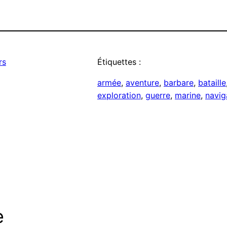
rs
Étiquettes :
armée
, 
aventure
, 
barbare
, 
bataille
exploration
, 
guerre
, 
marine
, 
navig
e