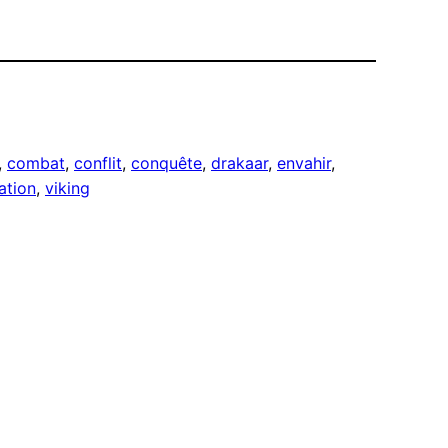
, 
combat
, 
conflit
, 
conquête
, 
drakaar
, 
envahir
, 
ation
, 
viking