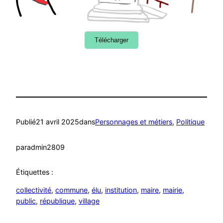
Télécharger
Publié
21 avril 2025
dans
Personnages et métiers
, 
Politique
par
admin2809
Étiquettes :
collectivité
, 
commune
, 
élu
, 
institution
, 
maire
, 
mairie
, 
public
, 
république
, 
village