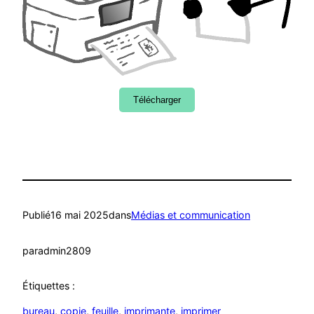
Télécharger
Publié
16 mai 2025
dans
Médias et communication
par
admin2809
Étiquettes :
bureau
, 
copie
, 
feuille
, 
imprimante
, 
imprimer