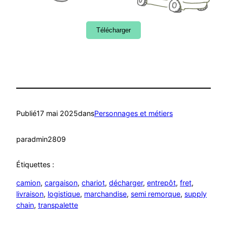
Télécharger
Publié
17 mai 2025
dans
Personnages et métiers
par
admin2809
Étiquettes :
camion
, 
cargaison
, 
chariot
, 
décharger
, 
entrepôt
, 
fret
, 
livraison
, 
logistique
, 
marchandise
, 
semi remorque
, 
supply
chain
, 
transpalette