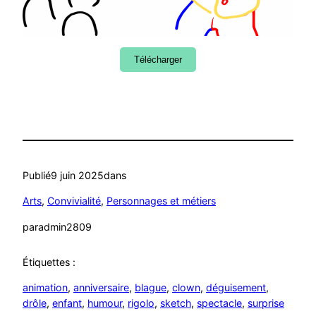
Télécharger
Publié
9 juin 2025
dans
Arts
, 
Convivialité
, 
Personnages et métiers
par
admin2809
Étiquettes :
animation
, 
anniversaire
, 
blague
, 
clown
, 
déguisement
, 
drôle
, 
enfant
, 
humour
, 
rigolo
, 
sketch
, 
spectacle
, 
surprise