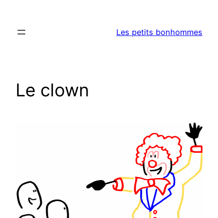
Aller
au
Les petits bonhommes
contenu
Le clown