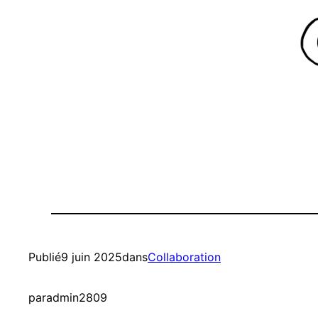
Publié
9 juin 2025
dans
Collaboration
par
admin2809