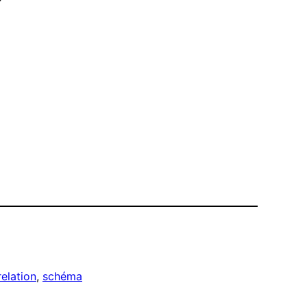
relation
, 
schéma