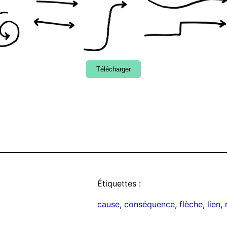
Télécharger
Étiquettes :
cause
, 
conséquence
, 
flèche
, 
lien
, 