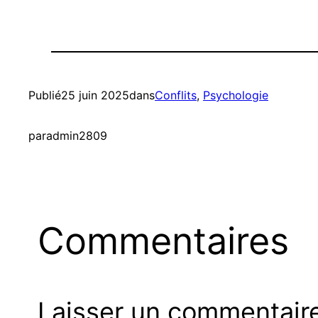
Publié
25 juin 2025
dans
Conflits
, 
Psychologie
par
admin2809
Commentaires
Laisser un commentair