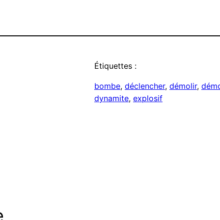
Étiquettes :
bombe
, 
déclencher
, 
démolir
, 
démo
dynamite
, 
explosif
e