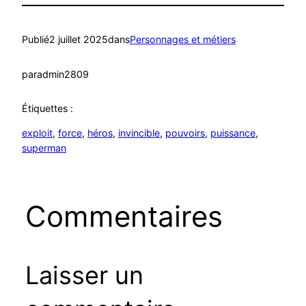
Publié
2 juillet 2025
dans
Personnages et métiers
par
admin2809
Étiquettes :
exploit
, 
force
, 
héros
, 
invincible
, 
pouvoirs
, 
puissance
, 
superman
Commentaires
Laisser un